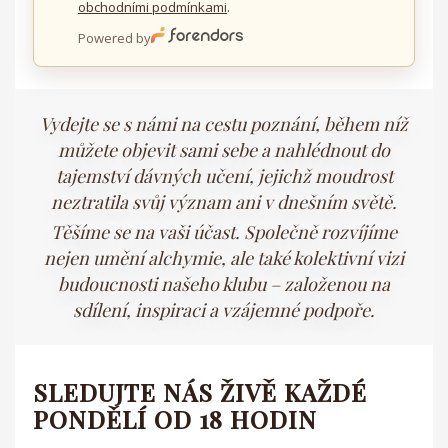
obchodními podmínkami
.
Powered by
Vydejte se s námi na cestu poznání, během níž
můžete objevit sami sebe a nahlédnout do
tajemství dávných učení, jejichž moudrost
neztratila svůj význam ani v dnešním světě.
Těšíme se na vaši účast. Společně rozvíjíme
nejen umění alchymie, ale také kolektivní vizi
budoucnosti našeho klubu – založenou na
sdílení, inspiraci a vzájemné podpoře.
SLEDUJTE NÁS ŽIVĚ KAŽDÉ
PONDĚLÍ OD 18 HODIN