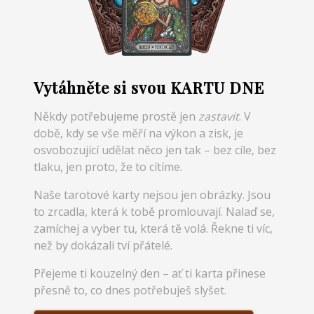
Vytáhněte si svou KARTU DNE
Někdy potřebujeme prostě jen
zastavit
. V
době, kdy se vše měří na výkon a zisk, je
osvobozující udělat něco jen tak – bez cíle, bez
tlaku, jen proto, že to cítíme.
Naše tarotové karty nejsou jen obrázky. Jsou
to zrcadla, která k tobě promlouvají. Nalaď se,
zamíchej a vyber tu, která tě volá. Řekne ti víc,
než by dokázali tví přátelé.
Přejeme ti kouzelný den – ať ti karta přinese
přesně to, co dnes potřebuješ slyšet.