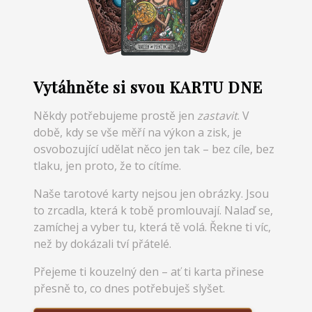
Vytáhněte si svou KARTU DNE
Někdy potřebujeme prostě jen
zastavit
. V
době, kdy se vše měří na výkon a zisk, je
osvobozující udělat něco jen tak – bez cíle, bez
tlaku, jen proto, že to cítíme.
Naše tarotové karty nejsou jen obrázky. Jsou
to zrcadla, která k tobě promlouvají. Nalaď se,
zamíchej a vyber tu, která tě volá. Řekne ti víc,
než by dokázali tví přátelé.
Přejeme ti kouzelný den – ať ti karta přinese
přesně to, co dnes potřebuješ slyšet.